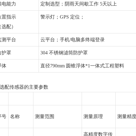
供电能力
定制选型；阴雨天间歇工作 5天以上
位置指示
警示灯；GPS 定位；
（选配）
监测平台
云平台；手机/电脑多终端登录
防护罩
304 不锈钢滤筒防护罩
浮体
直径790mm 圆锥浮体*1一体式工程塑料
选配传感器的主要参数
序号
名称
测量范围
测量原理
测量精
高精度数字传