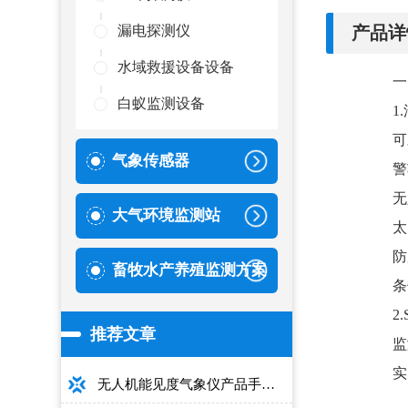
产品详
漏电探测仪
水域救援设备设备
一
白蚁监测设备
1
可
气象传感器
警
无
大气环境监测站
太
防
畜牧水产养殖监测方案
条
2
推荐文章
监
实
无人机能见度气象仪产品手册：型号推荐+详细性能参数+对比表+选购指南