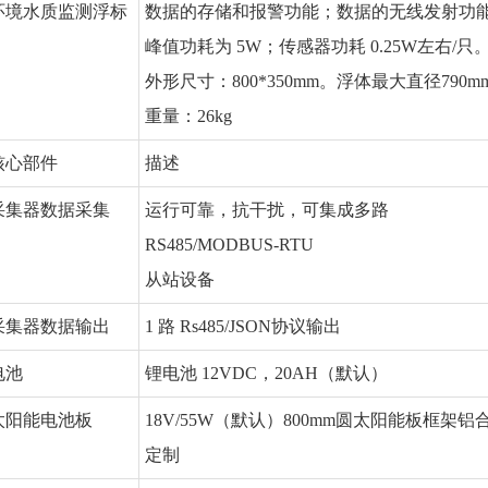
环境水质监测浮标
数据的存储和报警功能；数据的无线发射功
峰值功耗为 5W；传感器功耗 0.25W左右/只
外形尺寸：800*350mm。浮体最大直径790m
重量：26kg
核心部件
描述
采集器数据采集
运行可靠，抗干扰，可集成多路
RS485/MODBUS-RTU
从站设备
采集器数据输出
1 路 Rs485/JSON协议输出
电池
锂电池 12VDC，20AH（默认）
太阳能电池板
18V/55W（默认）800mm圆太阳能板框架铝
定制