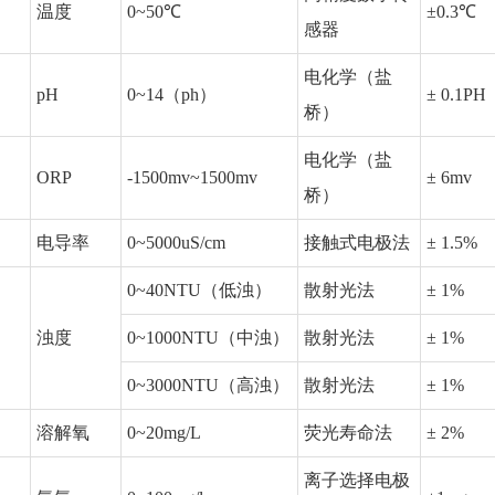
温度
0~50℃
±0.3℃
感器
电化学（盐
pH
0~14（ph）
± 0.1PH
桥）
电化学（盐
ORP
-1500mv~1500mv
± 6mv
桥）
电导率
0~5000uS/cm
接触式电极法
± 1.5%
0~40NTU（低浊）
散射光法
± 1%
浊度
0~1000NTU（中浊）
散射光法
± 1%
0~3000NTU（高浊）
散射光法
± 1%
溶解氧
0~20mg/L
荧光寿命法
± 2%
离子选择电极