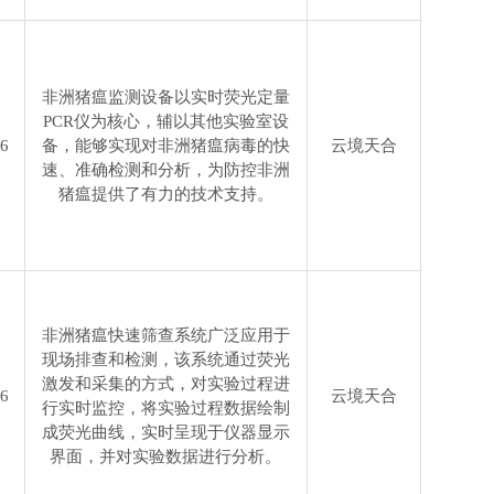
非洲猪瘟监测设备以实时荧光定量
PCR仪为核心，辅以其他实验室设
6
备，能够实现对非洲猪瘟病毒的快
云境天合
速、准确检测和分析，为防控非洲
猪瘟提供了有力的技术支持。
非洲猪瘟快速筛查系统广泛应用于
现场排查和检测，该系统通过荧光
激发和采集的方式，对实验过程进
6
云境天合
行实时监控，将实验过程数据绘制
成荧光曲线，实时呈现于仪器显示
界面，并对实验数据进行分析。