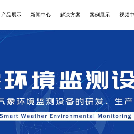
产品展示
新闻中心
解决方案
案例展示
视频