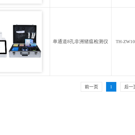
单通道8孔非洲猪瘟检测仪
TH-ZW10
前一页
1
后一