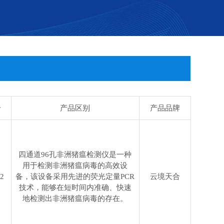
号
产品区别
产品品牌
四通道96孔非洲猪瘟检测仪是一种
用于检测非洲猪瘟病毒的高效设
2
备，该设备采用先进的荧光定量PCR
云境天合
技术，能够在短时间内准确、快速
地检测出非洲猪瘟病毒的存在。