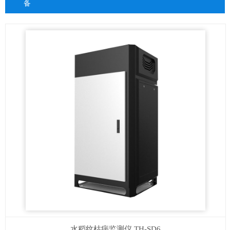
备
水稻纹枯病监测仪
TH-SD6