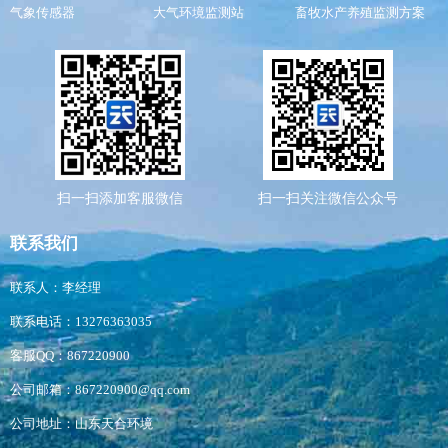
气象传感器
大气环境监测站
畜牧水产养殖监测方案
扫一扫添加客服微信
扫一扫关注微信公众号
联系我们
联系人：李经理
联系电话：13276363035
客服QQ：867220900
公司邮箱：867220900@qq.com
公司地址：山东天合环境