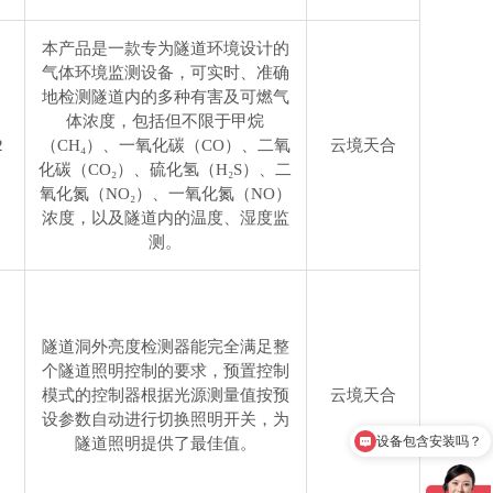
本产品是一款专为隧道环境设计的
气体环境监测设备，可实时、准确
地检测隧道内的多种有害及可燃气
体浓度，包括但不限于甲烷
2
（CH₄）、一氧化碳（CO）、二氧
云境天合
化碳（CO₂）、硫化氢（H₂S）、二
氧化氮（NO₂）、一氧化氮（NO）
浓度，以及隧道内的温度、湿度监
测。
隧道洞外亮度检测器能完全满足整
个隧道照明控制的要求，预置控制
1
模式的控制器根据光源测量值按预
云境天合
设备包含安装吗？
设参数自动进行切换照明开关，为
隧道照明提供了最佳值。
质保时间是多久？