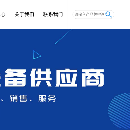
中心
关于我们
联系我们