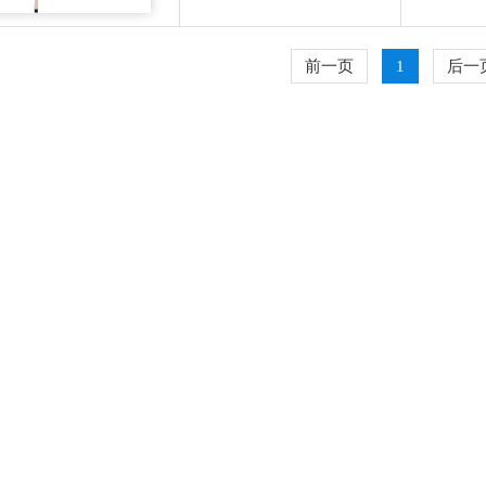
前一页
1
后一