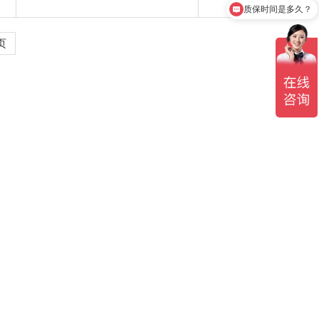
质保时间是多久？
页