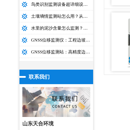
鸟类识别监测设备超详细设备选型指南
土壤墒情监测站怎么用？从安装到数据解读的完整操作手册
水里的泥沙含量怎么监测？用这款光电测沙仪超方便！
GNSS位移监测仪：工程边坡毫米级高精度安全监测设备
GNSS位移监测站：高精度边坡大坝桥梁安全监测设备介绍
联系我们
山东天合环境