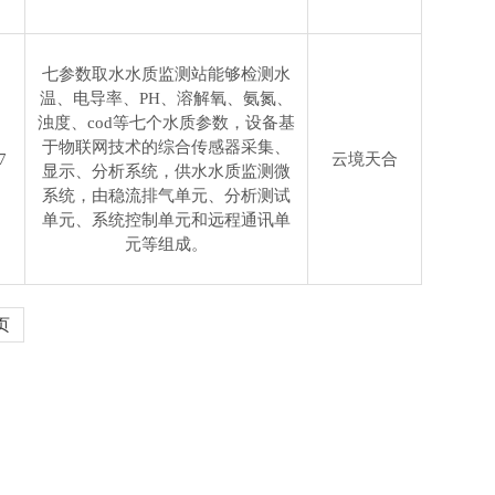
七参数取水水质监测站能够检测水
温、电导率、PH、溶解氧、氨氮、
浊度、cod等七个水质参数，设备基
于物联网技术的综合传感器采集、
7
云境天合
显示、分析系统，供水水质监测微
系统，由稳流排气单元、分析测试
单元、系统控制单元和远程通讯单
元等组成。
页