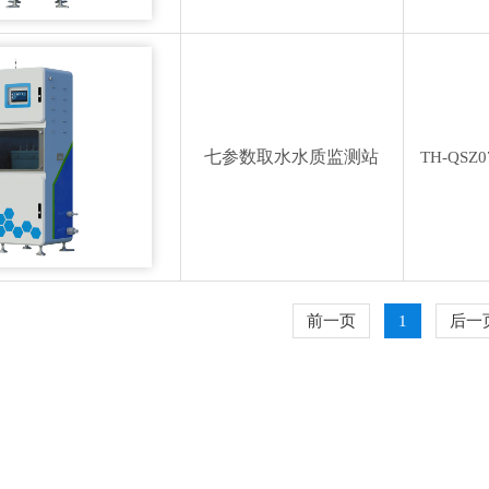
七参数取水水质监测站
TH-QSZ0
前一页
1
后一