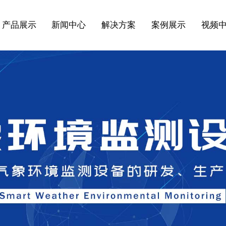
产品展示
新闻中心
解决方案
案例展示
视频