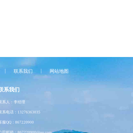
联系我们
网站地图
联系我们
联系人：李经理
联系电话：13276363035
客服QQ：867220900
公司邮箱：867220900@qq.com