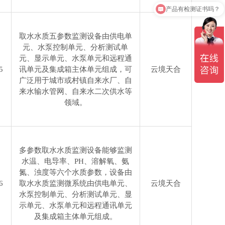
产品有检测证书吗？
取水水质五参数监测设备由供电单
元、水泵控制单元、分析测试单
元、显示单元、水泵单元和远程通
5
讯单元及集成箱主体单元组成，可
云境天合
广泛用于城市或村镇自来水厂、自
来水输水管网、自来水二次供水等
领域。
多参数取水水质监测设备能够监测
水温、电导率、PH、溶解氧、氨
氮、浊度等六个水质参数，设备由
6
取水水质监测微系统由供电单元、
云境天合
水泵控制单元、分析测试单元、显
示单元、水泵单元和远程通讯单元
及集成箱主体单元组成。