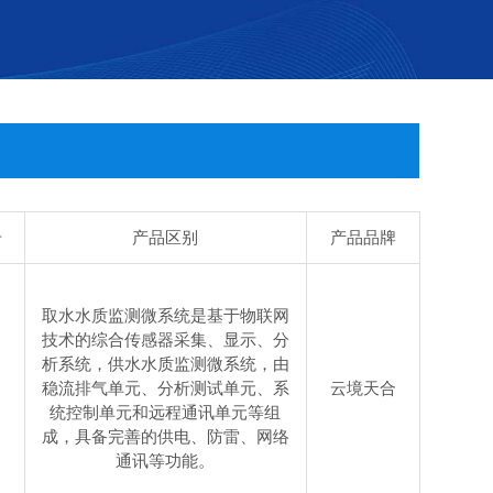
号
产品区别
产品品牌
取水水质监测微系统是基于物联网
技术的综合传感器采集、显示、分
析系统，供水水质监测微系统，由
稳流排气单元、分析测试单元、系
云境天合
统控制单元和远程通讯单元等组
成，具备完善的供电、防雷、网络
通讯等功能。