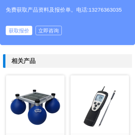
免费获取产品资料及报价单。电话:13276363035
本文地址：
http://www.thhjz.com/gs/982.html
获取报价
立即咨询
上一篇：
农业四情智能监测系统介绍
下一篇：
示范校园气象站TH-XQ4常用的仪器
相关产品