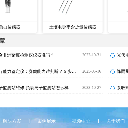
壤PH传感器
土壤电导率含盐量传感器
章
合非洲猪瘟检测仪仪器准吗？
2022-10-31
光伏
赛鸽飞行能力鉴定仪：赛鸽能力难判断？ 5 步选出“飞行健将”​
2025-05-16
降雨
子监测站维修-负氧离子监测站怎么样
2022-10-27
泵吸
解决方案
案例展示
视频中心
关于我们