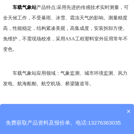
车载气象站
产品特点:采用先进的传感技术实时测量，可
全天候工作，不受暴雨、冰雪、霜冻天气的影响。测量精度
高，性能稳定，结构紧凑美观，高集成度，安装拆卸方便。
免维护，不需现场校准，采用ASA工程塑料室外应用常年不
变色。
车载气象站应用领域：气象监测、城市环境监测、风力
发电、航海船舶、航空机场、桥梁隧道等。
本文地址：
http://www.thhjz.com/hy/555.html
×
产品包含安装吗？
免费获取产品资料及报价单。电话:13276363035
上一篇：
负氧离子监测站厂家，选天合靠谱吗？
下一篇：
负氧离子监测站安装要注意什么问题呢？