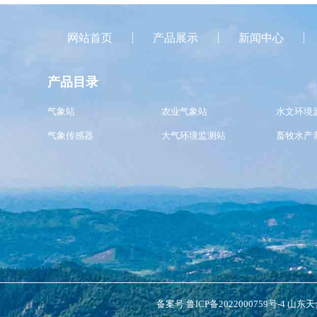
网站首页
产品展示
新闻中心
产品目录
气象站
农业气象站
水文环境
气象传感器
大气环境监测站
畜牧水产
备案号
鲁ICP备2022000759号-4
山东天