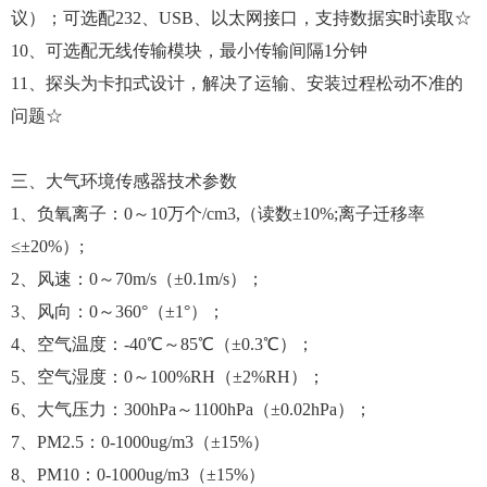
议）；可选配232、USB、以太网接口，支持数据实时读取☆
10、可选配无线传输模块，最小传输间隔1分钟
11、探头为卡扣式设计，解决了运输、安装过程松动不准的
问题☆
三、大气环境传感器技术参数
1、负氧离子：0～10万个/cm3,（读数±10%;离子迁移率
≤±20%）;
2、风速：0～70m/s（±0.1m/s）；
3、风向：0～360°（±1°）；
4、空气温度：-40℃～85℃（±0.3℃）；
5、空气湿度：0～100%RH（±2%RH）；
6、大气压力：300hPa～1100hPa（±0.02hPa）；
7、PM2.5：0-1000ug/m3（±15%）
8、PM10：0-1000ug/m3（±15%）