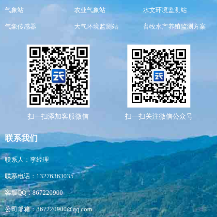
气象站
农业气象站
水文环境监测站
气象传感器
大气环境监测站
畜牧水产养殖监测方案
扫一扫添加客服微信
扫一扫关注微信公众号
联系我们
联系人：李经理
联系电话：13276363035
客服QQ：867220900
公司邮箱：867220900@qq.com