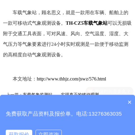
车载气象站，顾名思义，就是一款用在车辆、船舶上的
一款可移动式气象观测设备。
TH-CZ5车载气象站
可以无损吸
附于交通工具表面，可对风速、风向、空气温度、湿度、大
气压力等气象要素进行24小时实时观测是一款便于移动监测
的高精度自动气象观测设备。
本文地址：
http://www.thhjz.com/jswz/576.html
上一篇：
车载气象监测站——实现真正的移动观测
×
设备有检测证书吗？
下一篇：
TH-CZ5车载气象站能监测哪些气象要素？天合环境车载
免费获取产品资料及报价单。电话:13276363035
气象站产品介绍~
相关产品
获取报价
立即咨询