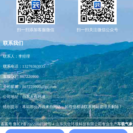
扫一扫添加客服微信
扫一扫关注微信公众号
联系我们
联系人：李经理
联系电话：13276363035
客服QQ：867220900
公司邮箱：867220900@qq.com
公司地址：山东天合环境
特别提示：本站部分内容来自网络，如有侵权请联系网站管理员删除！
备案号
鲁ICP备2022000759号-4
山东天合环境科技有限公司专业生产
车载气象
站
,
扬尘检测仪
负氧离子监测站
，
非洲猪瘟检测仪
等，生产经验丰富，价格优