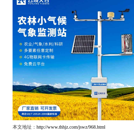
本文地址：
http://www.thhjz.com/jswz/968.html