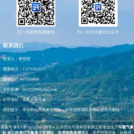
扫一扫添加客服微信
扫一扫关注微信公众号
联系我们
联系人：李经理
联系电话：13276363035
客服QQ：867220900
公司邮箱：867220900@qq.com
公司地址：山东天合环境
特别提示：本站部分内容来自网络，如有侵权请联系网站管理员删除！
备案号
鲁ICP备2022000759号-4
山东天合环境科技有限公司专业生产
车载气象
站
,
扬尘检测仪
负氧离子监测站
，
非洲猪瘟检测仪
等，生产经验丰富，价格优