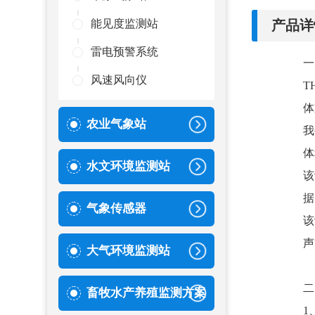
产品详
能见度监测站
雷电预警系统
一
风速风向仪
T
体
农业气象站
我
体
水文环境监测站
该
据
气象传感器
该
声
大气环境监测站
二
畜牧水产养殖监测方案
1