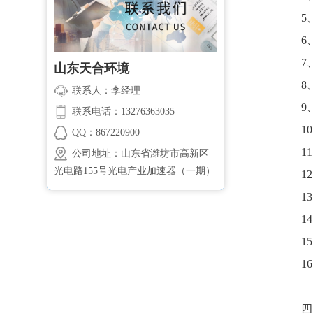
5
6
7
山东天合环境
8
联系人：李经理
9
联系电话：13276363035
1
QQ：867220900
1
公司地址：山东省潍坊市高新区
光电路155号光电产业加速器（一期）
1
1
1
1
1
四