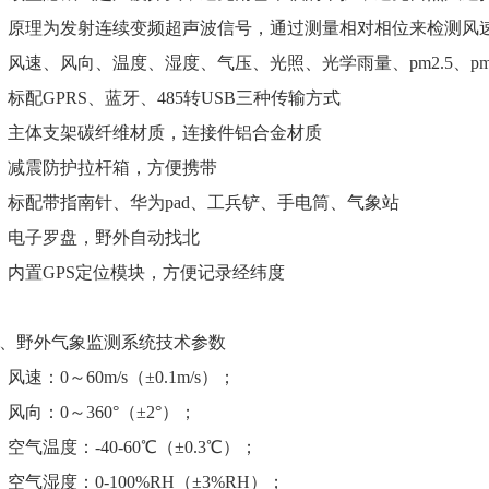
、原理为发射连续变频超声波信号，通过测量相对相位来检测风
、风速、风向、温度、湿度、气压、光照、光学雨量、pm2.5、p
、标配GPRS、蓝牙、485转USB三种传输方式
、主体支架碳纤维材质，连接件铝合金材质
、减震防护拉杆箱，方便携带
、标配带指南针、华为pad、工兵铲、手电筒、气象站
、电子罗盘，野外自动找北
、内置GPS定位模块，方便记录经纬度
、野外气象监测系统技术参数
、风速：0～60m/s（±0.1m/s）；
、风向：0～360°（±2°）；
、空气温度：-40-60℃（±0.3℃）；
、空气湿度：0-100%RH（±3%RH）；