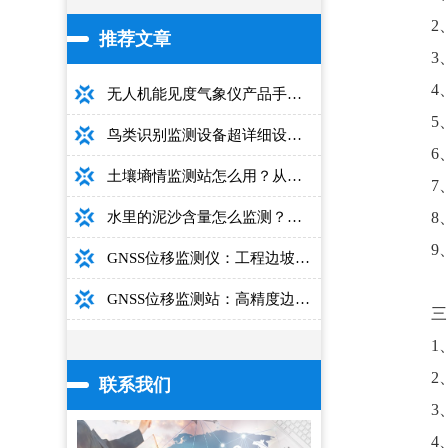
2
推荐文章
3
4
无人机能见度气象仪产品手册：型号推荐+详细性能参数+对比表+选购指南
5
鸟类识别监测设备超详细设备选型指南
6
土壤墒情监测站怎么用？从安装到数据解读的完整操作手册
7
8
水里的泥沙含量怎么监测？用这款光电测沙仪超方便！
9
GNSS位移监测仪：工程边坡毫米级高精度安全监测设备
GNSS位移监测站：高精度边坡大坝桥梁安全监测设备介绍
三
1
2
联系我们
3
4