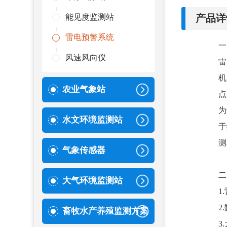
产品详
能见度监测站
雷电预警系统
一
风速风向仪
雷
机
农业气象站
点
为
水文环境监测站
于
测
气象传感器
二
大气环境监测站
1
2
畜牧水产养殖监测方案
3