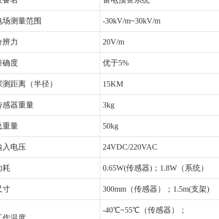
电场测量范围
-30kV/m~30kV/m
分辨力
20V/m
准确度
优于5%
探测距离（半径）
15KM
传感器重量
3kg
总重量
50kg
输入电压
24VDC/220VAC
功耗
0.65W(传感器)；1.8W（系统）
尺寸
300mm（传感器）；1.5m(支架)
-40℃~55℃（传感器）；
工作温度