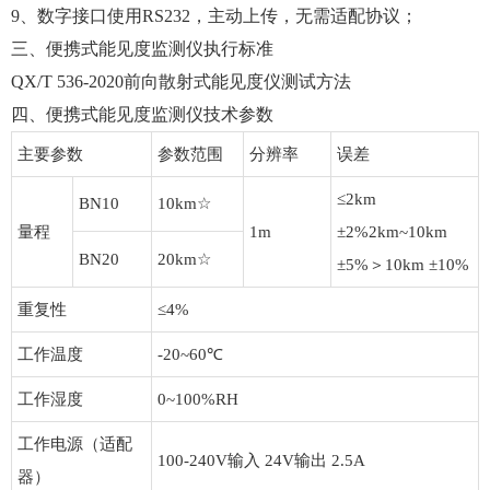
9、数字接口使用RS232，主动上传，无需适配协议；
三、便携式能见度监测仪执行标准
QX/T 536-2020前向散射式能见度仪测试方法
四、便携式能见度监测仪技术参数
主要参数
参数范围
分辨率
误差
≤2km
BN10
10km☆
量程
1m
±2%2km~10km
BN20
20km☆
±5%＞10km ±10%
重复性
≤4%
工作温度
-20~60℃
工作湿度
0~100%RH
工作电源（适配
100-240V输入 24V输出 2.5A
器）