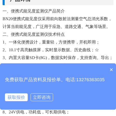
一、便携式能见度监测仪产品简介
BN20便携式能见度仪采用前向散射法测量空气总消光系数，
计算当前能见度，广泛用于应急、道路交通、气象等场景。
二、便携式能见度监测仪技术特点
1、一体化便携设计，重量轻，方便携带，开机即用；
2、10.1寸高亮触摸屏，实时显示数据、历史曲线；☆
3、内置大容量SD卡(8G)，数据实时保存，支持查询、导出；
4、内置大容量锂电池，便于户外应急使用；
×
产品包含安装吗？
5、仪器外壳为高质量铝材料，整机防水、防尘、防碰撞性能
免费获取产品资料及报价单。电话:13276363035
优异；
6、内置看门狗电路，保证长时间户外运行可靠、稳定；
7、仪器通信、电源接口均含防雷设计，极大限度降低雷击、
获取报价
立即咨询
静电损害；
8、24V供电，功耗低，可长期供电；