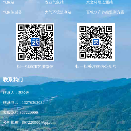
气象站
农业气象站
水文环境监测站
气象传感器
大气环境监测站
畜牧水产养殖监测方案
扫一扫添加客服微信
扫一扫关注微信公众号
联系我们
联系人：李经理
联系电话：13276363035
客服QQ：867220900
公司邮箱：867220900@qq.com