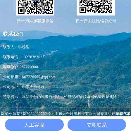
扫一扫添加客服微信
扫一扫关注微信公众号
联系我们
联系人：李经理
联系电话：13276363035
客服QQ：867220900
公司邮箱：867220900@qq.com
公司地址：山东天合环境
特别提示：本站部分内容来自网络，如有侵权请联系网站管理员删除！
备案号
鲁ICP备2022000759号-4
山东天合环境科技有限公司专业生产
车载气象
站
,
扬尘检测仪
负氧离子监测站
，
非洲猪瘟检测仪
等，生产经验丰富，价格优
人工客服
立即联系
惠。