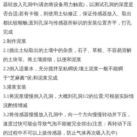
器轻放入孔洞中(请勿将设备用力触底)，以测试孔洞的深度是
否合适;若有卡顿，则使用土钻修正，保证传感器放入、取出
都比较顺畅;直到孔深与传感器所标识的安装位置齐平，打孔
完成
2.制作泥浆
2.1挑出土钻取出的土壤中的杂质，石子、草根、不容易溶解
的土块等。将土壤搓细，以便和泥浆
2.2倒入适量水，充分搅拌至粘稠状;壤土泥浆一般不能稠
于“芝麻酱”状;和泥浆完成
3.灌浆安装
3.1将泥浆缓慢倒入孔洞，大概到孔洞1/2的位置;可根据实际情
况酌情增减
3.2将传感器慢慢放入孔洞中，向一个方向慢慢转动并下压，
速度过快可能会导致气泡不能被完全排出(注意：再转动下压
的过程中不可以上拔传感器，防止气体再次吸入孔中)