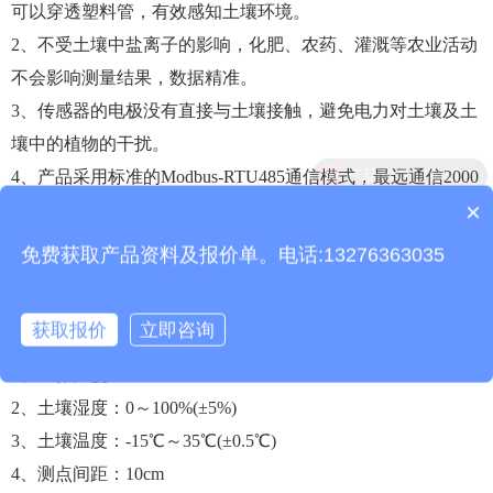
可以穿透塑料管，有效感知土壤环境。
2、不受土壤中盐离子的影响，化肥、农药、灌溉等农业活动
不会影响测量结果，数据精准。
3、传感器的电极没有直接与土壤接触，避免电力对土壤及土
壤中的植物的干扰。
4、产品采用标准的Modbus-RTU485通信模式，最远通信2000
×
米。
质保时间是多久？
5、支持10-30V宽电压充电。
免费获取产品资料及报价单。电话:13276363035
6、一体式可同时监测十层土壤温湿度。
获取报价
立即咨询
三、十层管式土壤墒情监测仪技术参数
1、工作温度：-40℃-80℃
2、土壤湿度：0～100%(±5%)
3、土壤温度：-15℃～35℃(±0.5℃)
4、测点间距：10cm