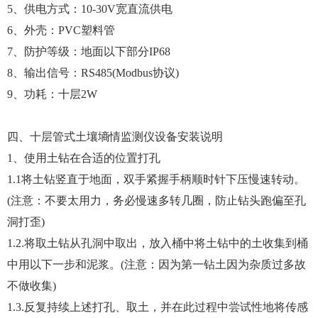
5、供电方式：10-30V宽直流供电
6、外壳：PVC塑料管
7、防护等级：地面以下部分IP68
8、输出信号：RS485(Modbus协议)
9、功耗：十层2W
四、十层管式土壤墒情监测仪设备安装说明
1、使用土钻在合适的位置打孔
1.1将土钻竖直于地面，双手紧握手柄顺时针下压慢速转动。
(注意：不要太用力，务必慢速多转几圈，防止钻头跑偏至孔
洞打歪)
1.2.将取土钻从孔洞中取出，放入桶中将土钻中的土收集到桶
中用以下一步和泥浆。(注意：因为第一钻土因为杂质过多故
不做收集)
1.3.反复持续上述打孔、取土，并在此过程中尝试性地将传感