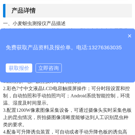
产品详情
一、小麦蚜虫测报仪产品描述
蚜虫可为害小麦叶片、茎秆、穗部，影响小麦光合作用及营
×
产品包含安装吗？
养吸收、传导，使千粒重下降造成减产。蚜虫测报仪根据蚜
虫对特定颜色敏感的原理研制而成，设备集自动调节色板的
免费获取产品资料及报价单。电话:13276363035
高度、自动旋转、自动拍照、自动上传数据为一体，同时还
对气象数据进行一体化监测，以研究蚜虫的爆发与气象的关
系。
获取报价
立即咨询
二、小麦蚜虫测报仪性能特点
1.采用光、电、数控技术，自动控制。
2.彩色7寸中文液晶LCD电容触摸屏操作；可分时段设置和控
制，自动拍照和手动拍照均可；Android系统智能控制，环境
温、湿度及时间显示。
3.配置1200W像素图像采集设备，可通过摄像头实时采集色板
上的昆虫情况，所拍摄图像清晰度能够达到人工识别昆虫种
类的要求。
4.配备可升降诱虫装置，可自动或者手动升降色板的诱虫高