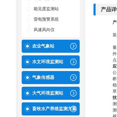
产品详
能见度监测站
雷电预警系统
产
风速风向仪
装
农业气象站
量
外
点
水文环境监测站
应
公
气象传感器
桥
植
草
大气环境监测站
技
测
畜牧水产养殖监测方案
测
视