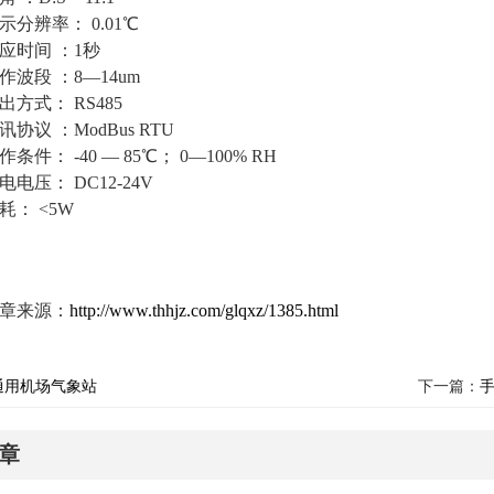
示分辨率
：
 0.
0
1℃
应时间 
：
1秒
作波段 
：
8—14um
出方式
：
 RS485
讯协议 
：
ModBus 
RTU
作条件
：
 -40 — 8
5
℃； 0—100% RH
电电压
：
 DC12
-24
V
耗
：
<5W
章来源：
http://www.thhjz.com/glqxz/1385.html
通用机场气象站
下一篇：
章