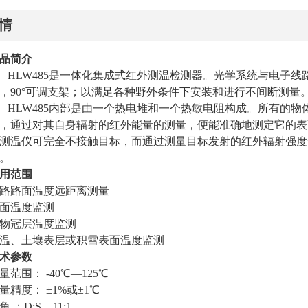
情
品简介
HLW485是一体化集成式红外测温检测器。光学系统与电子
，90°可调支架；以满足各种野外条件下安装和进行不间断测量
HLW485内部是由一个热电堆和一个热敏电阻构成。所有的
，通过对其自身辐射的红外能量的测量，便能准确地测定它的表
测温仪可完全不接触目标，而通过测量目标发射的红外辐射强度
。
用范围
路路面温度远距离测量
面温度监测
物冠层温度监测
温、土壤表层或积雪表面温度监测
术参数
量范围
：
 -
40
℃—
125
℃
量精度
：
 ±1%或±1℃
角 
：
D:S = 
11
:1