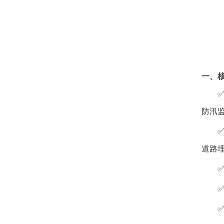
一、
防汛
道路