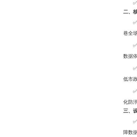
二、
巷全
数据
低市
化防
三、
障数