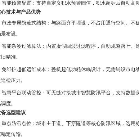
✅️ 智能预警配置：支持自定义积水预警阈值，积水超标后自动高
核心技术与产品优势
✅️ 市政专属隐蔽式结构：与路面齐平埋设，不占用通行空间、
场景布设。
✅️ 智能杂波过滤算法：内置虚假回波过滤程序，自动规避落叶
依旧精准。
✅️ 免维护超低运维成本：整机超低功耗休眠设计，无需铺设市
政巡检压力。
✅️ 智慧平台联动管控：可无缝对接城市智慧防汛平台，支持数
汛调度。
设备选型建议
✅️ 重点防汛点位：城市主干道、下穿隧道等核心防汛区域，选用标
据稳定传输。