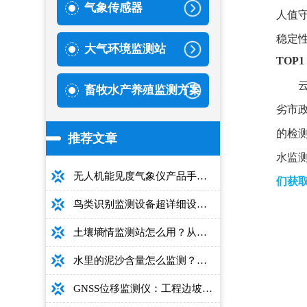
气象传感器
人值
稳定
大气环境监测站
TOP
畜牧水产养殖监测方案
劣市
的检
推荐文章
水监
无人机能见度气象仪产品手册：型号推荐+详细性能参数+对比表+选购指南
们获取
鸟类识别监测设备超详细设备选型指南
土壤墒情监测站怎么用？从安装到数据解读的完整操作手册
水里的泥沙含量怎么监测？用这款光电测沙仪超方便！
GNSS位移监测仪：工程边坡毫米级高精度安全监测设备