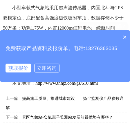
小型车载式气象站采用超声波传感器，内置北斗与GPS
双模定位，底部配备高强度磁铁吸附车顶，数据存储不少于
50万条；功耗1.75W，内置12000maH锂电池，续航时间
×
≥50h，总重量≤5kg；安卓APP支持历史数据查看、分析、导
产品包含安装吗？
免费获取产品资料及报价单。电话:13276363035
出表格，支持曲线展示、单数据点查看等功能。
推荐阅读：
车载气象站哪家好？中国山东找天合！
获取报价
立即咨询
本文地址：
http://www.thhjz.com/gs/610.html
上一篇：
提高施工质量、推进城市建设——扬尘监测仪产品参数详
解
下一篇：
景区气象站-负氧离子监测站发展前景优势有哪些？