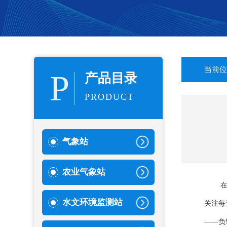
当前位
P
产品目录
PRODUCT
气象站
农业气象站
水文环境监测站
关注每
——负