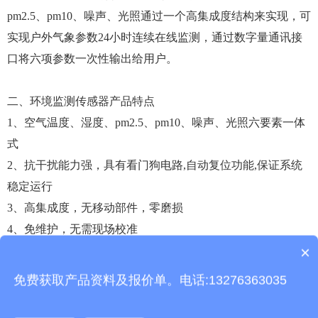
pm2.5、pm10、噪声、光照通过一个高集成度结构来实现，可
实现户外气象参数24小时连续在线监测，通过数字量通讯接
口将六项参数一次性输出给用户。
二、环境监测传感器产品特点
1、空气温度、湿度、pm2.5、pm10、噪声、光照六要素一体
式
2、抗干扰能力强，具有看门狗电路,自动复位功能,保证系统
稳定运行
3、高集成度，无移动部件，零磨损
4、免维护，无需现场校准
×
5、采用ASA工程塑料室外应用常年不变色
产品包含安装吗？
6、产品设计输出信号标配为RS485通讯接口（MODBUS协
免费获取产品资料及报价单。电话:13276363035
议）；可选配232、USB、以太网接口，支持数据实时读取☆
7、可选配无线传输模块，最小传输间隔1分钟