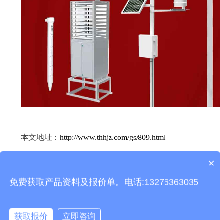
本文地址：
http://www.thhjz.com/gs/809.html
×
上一篇：
温室大棚传感器-农业气象监测设备概述
产品包含安装吗？
下一篇：
河道流量监测系统厂家推荐
免费获取产品资料及报价单。电话:13276363035
相关产品
获取报价
立即咨询