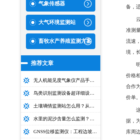
气象传感器
备，
大气环境监测站
准测
畜牧水产养殖监测方案
流速
境，
推荐文章
价格
无人机能见度气象仪产品手册：型号推荐+详细性能参数+对比表+选购指南
合作
鸟类识别监测设备超详细设备选型指南
价单
土壤墒情监测站怎么用？从安装到数据解读的完整操作手册
水里的泥沙含量怎么监测？用这款光电测沙仪超方便！
据，
GNSS位移监测仪：工程边坡毫米级高精度安全监测设备
库周