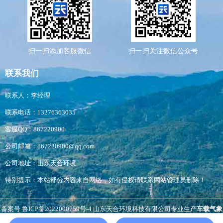
扫一扫添加客服微信
扫一扫关注微信公众号
联系我们
联系人：李经理
联系电话：13276363035
客服QQ：867220900
公司邮箱：867220900@qq.com
公司地址：山东天合环境
特别提示：本站部分内容来自网络，如有侵权请联系网站管理员删除！
备案号
鲁ICP备2022000759号-4
山东天合环境科技有限公司专业生产
车载气象
站
,
扬尘检测仪
负氧离子监测站
，
非洲猪瘟检测仪
等，生产经验丰富，价格优