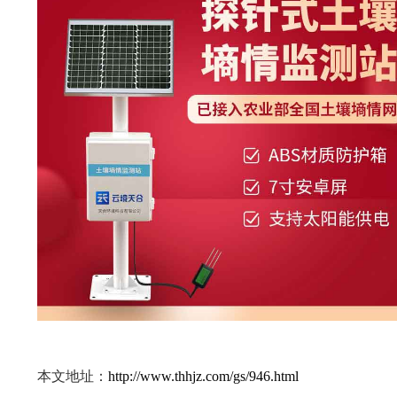
本文地址：
http://www.thhjz.com/gs/946.html