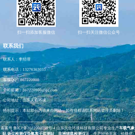
扫一扫添加客服微信
扫一扫关注微信公众号
联系我们
联系人：李经理
联系电话：13276363035
客服QQ：867220900
公司邮箱：867220900@qq.com
公司地址：山东天合环境
特别提示：本站部分内容来自网络，如有侵权请联系网站管理员删除！
备案号
鲁ICP备2022000759号-4
山东天合环境科技有限公司专业生产
车载气象
站
,
扬尘检测仪
负氧离子监测站
，
非洲猪瘟检测仪
等，生产经验丰富，价格优