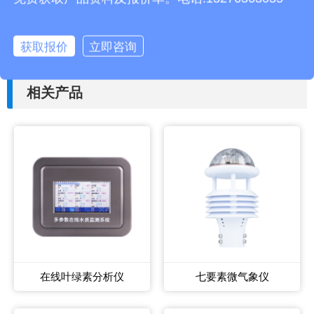
上一篇：
示范校园气象站TH-XQ4常用的仪器
获取报价
立即咨询
下一篇：
微光夜视仪TH-WYS1 的作用
相关产品
在线叶绿素分析仪
七要素微气象仪