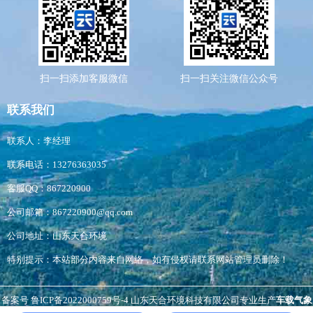
扫一扫添加客服微信
扫一扫关注微信公众号
联系我们
联系人：李经理
联系电话：13276363035
客服QQ：867220900
公司邮箱：867220900@qq.com
公司地址：山东天合环境
特别提示：本站部分内容来自网络，如有侵权请联系网站管理员删除！
备案号
鲁ICP备2022000759号-4
山东天合环境科技有限公司专业生产
车载气象