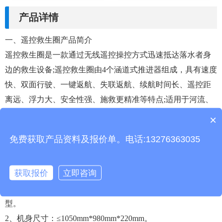
产品详情
一、遥控救生圈产品简介
遥控救生圈是一款通过无线遥控操控方式迅速抵达落水者身
边的救生设备;遥控救生圈由4个涵道式推进器组成，具有速度
快、双面行驶、一键返航、失联返航、续航时间长、遥控距
离远、浮力大、安全性强、施救更精准等特点;适用于河流、
近海、江河、湖泊、水库等救援场景。
×
产品包含安装吗？
二、遥控救生圈产品特点
免费获取产品资料及报价单。电话:13276363035
速度快、双面行驶、一键返航、失联返航、精准定位、自动
扶正、遥控距离远、浮力大
获取报价
立即咨询
三、遥控救生圈技术参数
1、材质：采用长寿命、耐紫外线、耐油的滚塑材料一体成
型。
2、机身尺寸：≤1050mm*980mm*220mm。