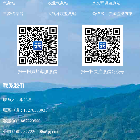
气象站
农业气象站
水文环境监测站
气象传感器
大气环境监测站
畜牧水产养殖监测方案
扫一扫添加客服微信
扫一扫关注微信公众号
联系我们
联系人：李经理
联系电话：13276363035
客服QQ：867220900
公司邮箱：867220900@qq.com