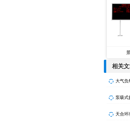
相关文
大气负
泵吸式
天合环