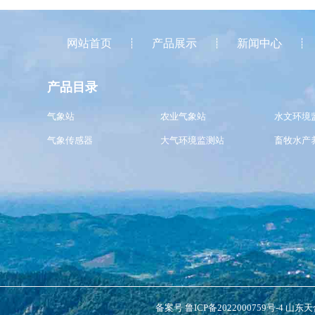
网站首页
产品展示
新闻中心
产品目录
气象站
农业气象站
水文环境
气象传感器
大气环境监测站
畜牧水产
备案号
鲁ICP备2022000759号-4
山东天