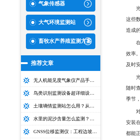
气象传感器
这些
大气环境监测站
造成
畜牧水产养殖监测方案
效率
推荐文章
及时
无人机能见度气象仪产品手册：型号推荐+详细性能参数+对比表+选购指南
随时
鸟类识别监测设备超详细设备选型指南
季节
土壤墒情监测站怎么用？从安装到数据解读的完整操作手册
水里的泥沙含量怎么监测？用这款光电测沙仪超方便！
安装
GNSS位移监测仪：工程边坡毫米级高精度安全监测设备
都能