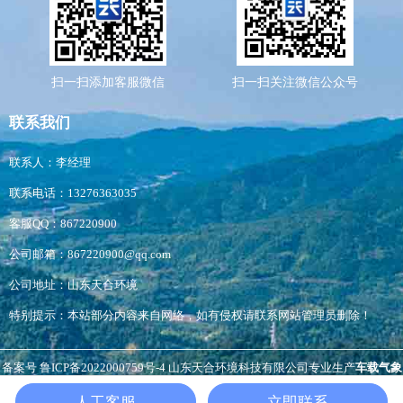
扫一扫添加客服微信
扫一扫关注微信公众号
联系我们
联系人：李经理
联系电话：13276363035
客服QQ：867220900
公司邮箱：867220900@qq.com
公司地址：山东天合环境
特别提示：本站部分内容来自网络，如有侵权请联系网站管理员删除！
备案号
鲁ICP备2022000759号-4
山东天合环境科技有限公司专业生产
车载气象
站
,
扬尘检测仪
负氧离子监测站
，
非洲猪瘟检测仪
等，生产经验丰富，价格优
人工客服
立即联系
惠。