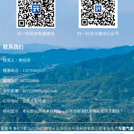
扫一扫添加客服微信
扫一扫关注微信公众号
联系我们
联系人：李经理
联系电话：13276363035
客服QQ：867220900
公司邮箱：867220900@qq.com
公司地址：山东天合环境
特别提示：本站部分内容来自网络，如有侵权请联系网站管理员删除！
备案号
鲁ICP备2022000759号-4
山东天合环境科技有限公司专业生产
车载气象