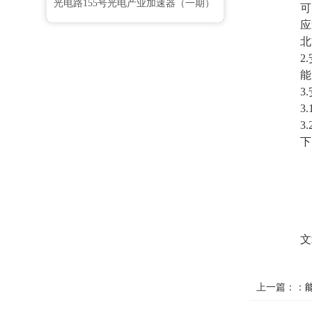
光电路155号光电产业加速器（一期）
可
应
北
2
能
3
3
3
下
文
上一篇：：