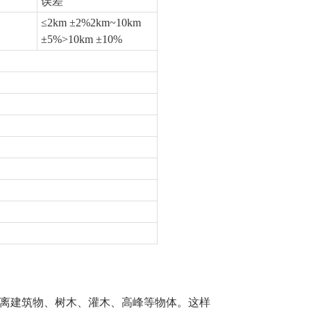
误差
≤2km ±2%2km~10km
±5%>10km ±10%
离建筑物、树木、灌木、高峰等物体。这样