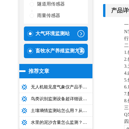
隧道用传感器
产品详
雨量传感器
一
N
大气环境监测站
行
二
畜牧水产养殖监测方案
1
2
3
推荐文章
4
5
6
无人机能见度气象仪产品手册：型号推荐+详细性能参数+对比表+选购指南
7
鸟类识别监测设备超详细设备选型指南
8
三
土壤墒情监测站怎么用？从安装到数据解读的完整操作手册
Q
四
水里的泥沙含量怎么监测？用这款光电测沙仪超方便！