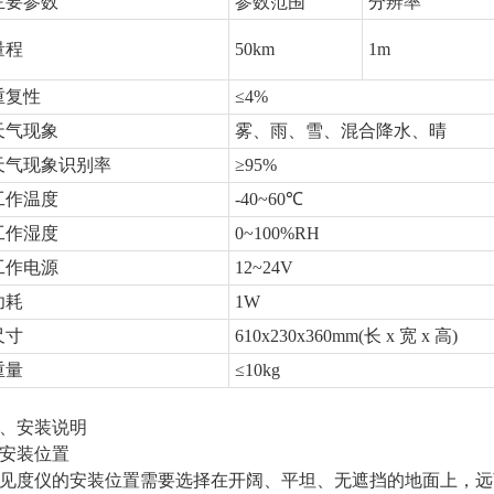
主要参数
参数范围
分辨率
量程
50km
1m
重复性
≤4%
天气现象
雾、雨、雪、混合降水、晴
天气现象识别率
≥95%
工作温度
-40~60℃
工作湿度
0~100%RH
工作电源
12~24V
功耗
1W
尺寸
610x230x360mm(长 x 宽 x 高)
重量
≤10kg
、安装说明
. 安装位置 
见度仪的安装位置需要选择在开阔、平坦、无遮挡的地面上，远