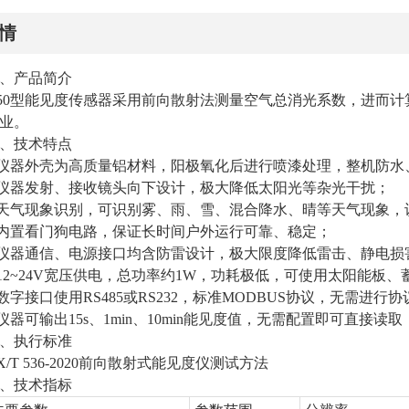
情
、产品简介
50型能见度传感器采用前向散射法测量空气总消光系数，进而
业。
、技术特点
.仪器外壳为高质量铝材料，阳极氧化后进行喷漆处理，整机防
.仪器发射、接收镜头向下设计，极大降低太阳光等杂光干扰；
.天气现象识别，可识别雾、雨、雪、混合降水、晴等天气现象，
.内置看门狗电路，保证长时间户外运行可靠、稳定；
.仪器通信、电源接口均含防雷设计，极大限度降低雷击、静电损
.12~24V宽压供电，总功率约1W，功耗极低，可使用太阳能板
.数字接口使用RS485或RS232，标准MODBUS协议，无需进行
.仪器可输出15s、1min、10min能见度值，无需配置即可直接
、执行标准
X/T 536-2020前向散射式能见度仪测试方法
、技术指标