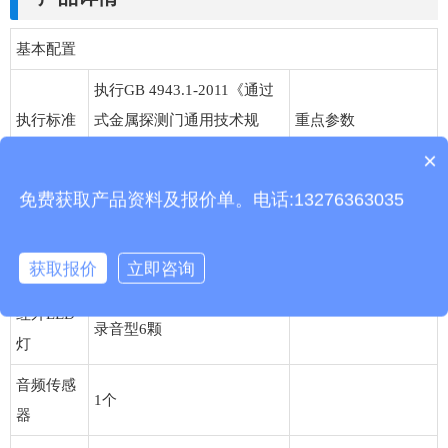
基本配置
执行GB 4943.1-2011《通过
执行标准
式金属探测门通用技术规
重点参数
范》
×
产品包含安装吗？
直径19.5mm蛇管摄像
免费获取产品资料及报价单。电话:13276363035
屏幕类型
5英寸真彩液晶显示器
☆☆☆
获取报价
立即咨询
像素
500万：3200(H)×800(V)
红外LED
录音型6颗
灯
音频传感
1个
器