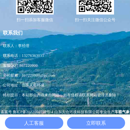
扫一扫添加客服微信
扫一扫关注微信公众号
联系我们
联系人：李经理
联系电话：13276363035
客服QQ：867220900
公司邮箱：867220900@qq.com
公司地址：山东天合环境
特别提示：本站部分内容来自网络，如有侵权请联系网站管理员删除！
备案号
鲁ICP备2022000759号-4
山东天合环境科技有限公司专业生产
车载气象
站
,
扬尘检测仪
负氧离子监测站
，
非洲猪瘟检测仪
等，生产经验丰富，价格优
人工客服
立即联系
惠。