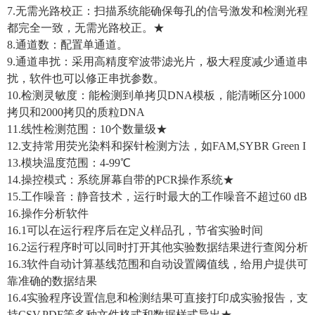
7.无需光路校正：扫描系统能确保每孔的信号激发和检测光程
都完全一致，无需光路校正。★
8.通道数：配置单通道。
9.通道串扰：采用高精度窄波带滤光片，极大程度减少通道串
扰，软件也可以修正串扰参数。
10.检测灵敏度：能检测到单拷贝DNA模板，能清晰区分1000
拷贝和2000拷贝的质粒DNA
11.线性检测范围：10个数量级★
12.支持常用荧光染料和探针检测方法，如FAM,SYBR Green I
13.模块温度范围：4-99℃
14.操控模式：系统屏幕自带的PCR操作系统★
15.工作噪音：静音技术，运行时最大的工作噪音不超过60 dB
16.操作分析软件
16.1可以在运行程序后在定义样品孔，节省实验时间
16.2运行程序时可以同时打开其他实验数据结果进行查阅分析
16.3软件自动计算基线范围和自动设置阈值线，给用户提供可
靠准确的数据结果
16.4实验程序设置信息和检测结果可直接打印成实验报告，支
持CSV,PDF等多种文件格式和数据样式导出★