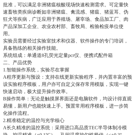
批准，可以满足非洲猪瘟核酸现场快速检测需求。可定量快
速畜牧类疾病诊断如非洲猪瘟、禽流感、猪瘟、猪蓝耳、伪
狂犬等疾病，广泛应用于养殖场、屠宰场、食品加工厂、肉
产品深加工企业、农业农村部、畜牧局、检验检疫单位使
用。
实验员需要经过实验室技术和仪器、软件操作的专门培训，
具备熟练的相关操作技能。
系统组成：单通道
8孔荧光定量pcr仪、便携式配件箱
二、产品优势
1.智能操作系统，实验尽在掌握
A程序更新与预设：支持在线更新实验程序，并内置丰富的预
设实验程序模板，用户亦可自定义保存常用模版，实现一键
快速启动，极大提升操作效率。
B操作简单：无论是触摸屏界面还是电脑软件，均设计得直观
易懂，新用户也能快速上手。预置常用程序模板，进一步简
化操作流程。
2.精准稳定的温控与光学核心
A长久精准的温控系统：采用进口高品质TEC半导体制冷模
块，控温精准（±0.1°C），孔间温度均匀性极佳（≤±0.3°