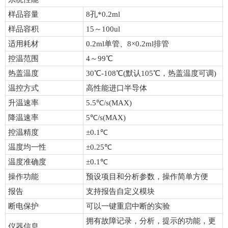
样品容量
8孔*0.2ml
样品容积
15～100ul
适用耗材
0.2ml单管、8×0.2ml排管
控温范围
4～99℃
热盖温度
30℃-108℃(默认105℃，热盖温度可调)
温控方式
高性能进口半导体
升温速率
5.5℃/s(MAX)
降温速率
5℃/s(MAX)
控温精度
±0.1℃
温度均一性
±0.25℃
温度准确度
±0.1℃
操作功能
预设项目和分析参数，操作简单方便
报告
支持报告自定义模块
断电保护
可以一键重启中断的实验
拥有故障记录，分析，提示的功能，更
仪器信息