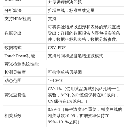
方便远程解决问题
分析算法
扩增曲线，标准曲线定量
支持HRM检测
支持
可将实验结果以图形和表格的形式直接
数据导出
导出；详细的数据报告内容包括实验条
件，数据坐标和表格，数据分析参数。
数据格式
CSV, PDF
TouchDown功能
支持时间和温度递增递减模式
荧光检测系统性能
检测灵敏度
可检测单拷贝基因
动态范围
1~10^10
CV<1%（使用某品牌试剂做8孔均一性
荧光重复性
实验，8个孔的Ct差值保持在0.5以内，
CV保持在1%以内。）
0.99~1（每种浓度3个重复，梯度曲线的
相关系数
相关系数>0.99，扩增效率保持在
99%~101%之间）