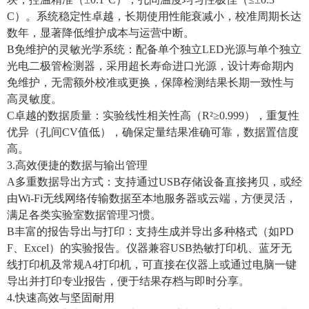
C）。系统稳定性卓越，长期使用性能衰减小，校准周期长达
数年，显著降低维护成本与运营中断。
B免维护的灵敏光学系统：配备单个独立LED光源与单个独立
光电二极管检测器，采用超长寿命进口光源，设计寿命期内
免维护，无需额外校准或更换，保障检测结果长期一致性与
高灵敏度。
C卓越的数据质量：实验线性相关性高（R²≥0.999），重复性
优异（孔间CV值低），确保定量结果准确可靠，数据置信度
高。
3.高效便捷的数据与输出管理
A多重数据导出方式：支持通过USB存储设备直接拷贝，或经
由Wi-Fi无线网络传输数据至本地服务器或云端，方便灵活，
满足各类实验室数据管理习惯。
B丰富的报告导出与打印：支持生成并导出多种格式（如PD
F、Excel）的实验报告。仪器兼容USB热敏打印机、蓝牙无
线打印机及常规A4打印机，可直接在仪器上或通过电脑一键
导出并打印专业报告，便于结果存档与即时分享。
4.快速高效与坚固耐用