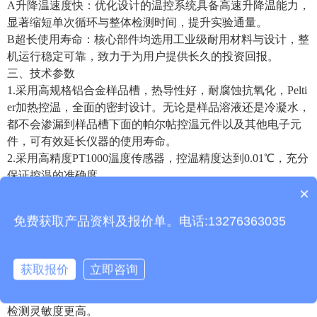
A升降温速度快：优化设计的温控系统具备高速升降温能力，
显著缩短单次循环与整体检测时间，提升实验通量。
B超长使用寿命：核心部件均选用工业级耐用材料与设计，整
机运行稳定可靠，致力于为用户提供长久的投资回报。
三、技术参数
1.采用高规格铝合金样品槽，热导性好，耐腐蚀抗氧化，Pelti
er加热控温，全面的密封设计。无论是样品溶液还是冷凝水，
都不会渗漏到样品槽下面的帕尔帖控温元件以及其他电子元
件，可有效延长仪器的使用寿命。
2.采用高精度PT1000温度传感器，控温精度达到0.01℃，充分
产品包含安装吗？
保证控温的准确度。
×
3.样品通量：0.2ml单管、0.2ml八联管。
质保时间是多久？
4.开放的试剂耗材系统：可以选任何品牌的试剂，适用于标准
免费获取产品资料及报价单。电话:13276363035
的8联管或0.2ml PCR单管
5.采用蓝色、高强度宽光谱长寿命LED固态光源，确保在整个
光谱检测范围内都有很强的光强，提高检测灵敏度，而且不
获取报价
立即咨询
发热，使用寿命长，终身免维护。
6.高灵敏度检测器：采用日本进口的高灵敏度的光电倍增管，
检测灵敏度更高。