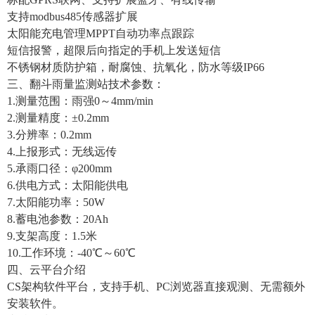
支持modbus485传感器扩展
太阳能充电管理MPPT自动功率点跟踪
短信报警，超限后向指定的手机上发送短信
不锈钢材质防护箱，耐腐蚀、抗氧化，防水等级IP66
三、翻斗雨量监测站技术参数：
1.测量范围：雨强0～4mm/min
2.测量精度：±0.2mm
3.分辨率：0.2mm
4.上报形式：无线远传
5.承雨口径：φ200mm
6.供电方式：太阳能供电
7.太阳能功率：50W
8.蓄电池参数：20Ah
9.支架高度：1.5米
10.工作环境：-40℃～60℃
四、云平台介绍
CS架构软件平台，支持手机、PC浏览器直接观测、无需额外
安装软件。