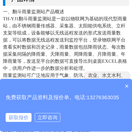
一、翻斗雨量监测站产品概述
TH-YJ1翻斗雨量监测站是一款以物联网为基础的现代型雨量
站，由不锈钢雨量传感器、采集器、太阳能供电系统、立杆
支架等组成，设备能够以无线远程发送的形式发送雨量数
据，可以将数据无线远程发送到监控平台，登录物联网平台
查看实时数据和历史记录，雨量数据包括降雨状态、每次数
据采集间隔的降雨量、天降雨量、周降雨量、月降雨量、年
降雨量等，发送至平台的数据可直接导出到桌面EXCEL表格
中，供用户作进一步的数据分析和处理。
雨量监测站可广泛地应用于气象、防汛、农业、水文水利、
环保、高速公路、机场和港口等领域。既可为气象台
×
质保时间是多久？
（站）、水文站、农林、国防、野外测报站等有关部门测量
降水量、降水强度、降水时间等参数提供原始数据；也可为
免费获取产品资料及报价单。电话:13276363035
防洪、供水调度、电站、水库水情管理提供有参考价值的实
时数据。
获取报价
立即咨询
二、翻斗雨量监测站产品特点
低功耗采集器：静态功耗小于1mA
标配GPRS联网、支持扩展蓝牙、有线传输