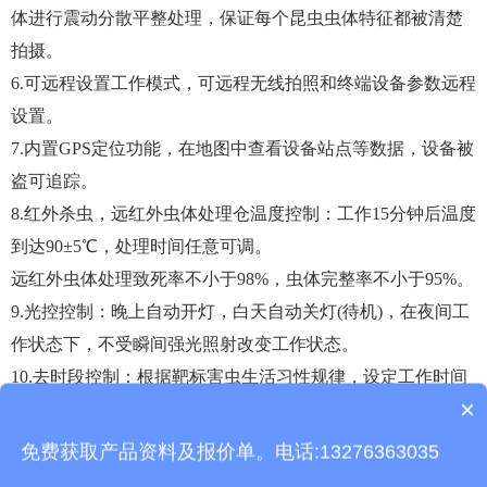
体进行震动分散平整处理，保证每个昆虫虫体特征都被清楚
拍摄。
6.可远程设置工作模式，可远程无线拍照和终端设备参数远程
设置。
7.内置GPS定位功能，在地图中查看设备站点等数据，设备被
盗可追踪。
8.红外杀虫，远红外虫体处理仓温度控制：工作15分钟后温度
到达90±5℃，处理时间任意可调。
远红外虫体处理致死率不小于98%，虫体完整率不小于95%。
9.光控控制：晚上自动开灯，白天自动关灯(待机)，在夜间工
作状态下，不受瞬间强光照射改变工作状态。
10.去时段控制：根据靶标害虫生活习性规律，设定工作时间
×
段。
产品包含安装吗？
11.雨控系统装置：单独的排水系统结构，将雨水自动排出，
免费获取产品资料及报价单。电话:13276363035
有效将雨虫分离，使箱体内无积水。