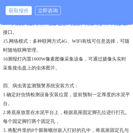
12.电源：电压波动范围：220V±60V，有漏电保护装置。
获取报价
立即咨询
13.防雷装置：有效防止雷击。
14.可增设风速风向、地温地湿、光照、雨量等多种环境参数
接口。
15.网络模式：多种联网方式4G、WIFI有线可任意选择，可随
时随地联网管理。
16测报灯内置1600W像素图像采集设备，可通过摄像头实时
采集接虫盘上的虫体图片。
四、病虫害监测预警系统安装方式：
1.确定好虫情检测设备安装位置，提前预制一定厚度的水泥平
台。
2.将底座放置在水泥平台上，根据底座固定脚孔位进行打孔。
每个固定脚打两个固定孔，
3. 将配件里的8个膨胀螺丝嵌入打好的孔中，将底座固定孔与