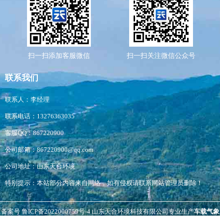
扫一扫添加客服微信
扫一扫关注微信公众号
联系我们
联系人：李经理
联系电话：13276363035
客服QQ：867220900
公司邮箱：867220900@qq.com
公司地址：山东天合环境
特别提示：本站部分内容来自网络，如有侵权请联系网站管理员删除！
备案号
鲁ICP备2022000759号-4
山东天合环境科技有限公司专业生产
车载气象