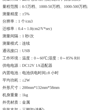
量程范围：0-5万档、1000-50万档、1000-500万档;
测量精度：±5%
分辨率：1 个/cm3
迁移率：0.4～1.0(cm2/V*sec)
测量间隔：1 秒/次
测量模式：连续
通讯接口：USB
工作环境：温度：0～60℃;湿度：0～85% RH
供电电源：DC12V 1A适配器
内置电池：电池供电时间≥8 小时
平均功耗：≤2W
外形尺寸：200mm*132mm*58mm
机身重量：1kg
外壳材质：金属
安装支架：三脚架(选配)