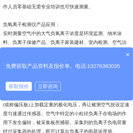
作人员零基础无需专业培训也可快速测量。
负氧离子检测仪产品应用：
实时测量空气中的大气负氧离子浓度是环境监测、纳米涂
料、负离子保健产品、负离子家装建材、室内检测、空气治
理、空气净化器及其制品负离子浓度的测量与演示的优选工
×
质保时间是多久？
具。
免费获取产品资料及报价单。电话:13276363035
负氧离子检测仪工作原理：
获取报价
立即咨询
采用“电容式吸入法”原理进行负离子检测，测量空气中的负
离子浓度值。在离子传感器(或称采集桶、采集筒)的极化板
(或称偏压板)上加载定量的极化电压，再让被测空气按设定速
度匀速通过传感器。空气中特定的小粒径负离子在电场的作
用下发生偏转，被采集板所捕获。采集到的负离子负电荷量
经过采集器的处理，即可计算出负离子的电荷浓度值。