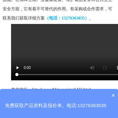
安全方面，它有着不可替代的作用。
有采购或合作需求，可
联系我们获取详细方案
（电话：13276363035）
。
本文地址：
http://www.thhjz.com/gs/1416.html
×
产品包含安装吗？
上一篇：
手持式水流测速仪
免费获取产品资料及报价单。电话:13276363035
下一篇：
全自动布病检测站：提升布病检测效率的专业站点