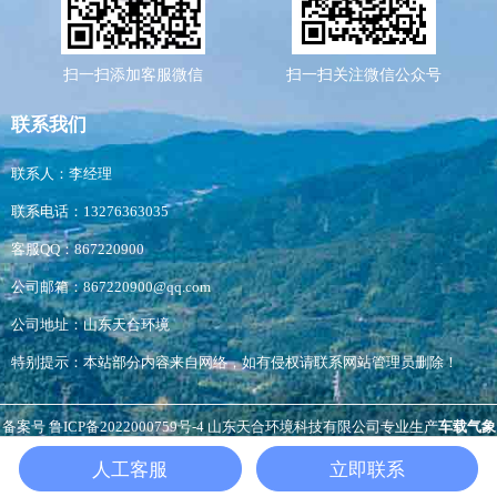
扫一扫添加客服微信
扫一扫关注微信公众号
联系我们
联系人：李经理
联系电话：13276363035
客服QQ：867220900
公司邮箱：867220900@qq.com
公司地址：山东天合环境
特别提示：本站部分内容来自网络，如有侵权请联系网站管理员删除！
备案号
鲁ICP备2022000759号-4
山东天合环境科技有限公司专业生产
车载气象
站
,
扬尘检测仪
负氧离子监测站
，
非洲猪瘟检测仪
等，生产经验丰富，价格优
人工客服
立即联系
惠。