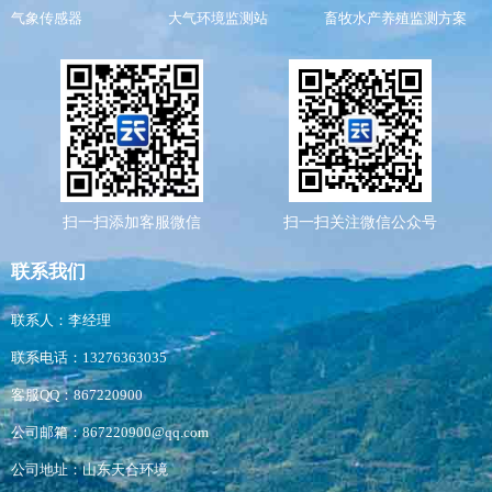
气象传感器
大气环境监测站
畜牧水产养殖监测方案
扫一扫添加客服微信
扫一扫关注微信公众号
联系我们
联系人：李经理
联系电话：13276363035
客服QQ：867220900
公司邮箱：867220900@qq.com
公司地址：山东天合环境