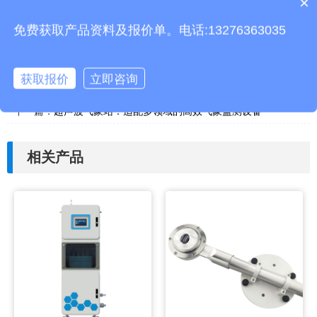
×
产品包含安装吗？
质保时间是多久？
本文地址：
http://www.thhjz.com/jswz/1436.html
免费获取产品资料及报价单。电话:13276363035
上一篇：
光伏组件IV曲线测试仪——便携式设计，灵活开展检测作
获取报价
立即咨询
业
下一篇：
超声波气象站：适配多领域的高效气象监测设备
相关产品