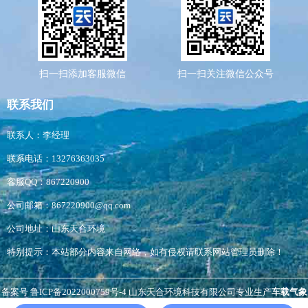
扫一扫添加客服微信
扫一扫关注微信公众号
联系我们
联系人：李经理
联系电话：13276363035
客服QQ：867220900
公司邮箱：867220900@qq.com
公司地址：山东天合环境
特别提示：本站部分内容来自网络，如有侵权请联系网站管理员删除！
备案号
鲁ICP备2022000759号-4
山东天合环境科技有限公司专业生产
车载气象
站
,
扬尘检测仪
负氧离子监测站
，
非洲猪瘟检测仪
等，生产经验丰富，价格优