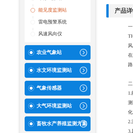
产品详
能见度监测站
雷电预警系统
一
风速风向仪
T
风
农业气象站
在
路
水文环境监测站
二
气象传感器
1
测
大气环境监测站
化
2
畜牧水产养殖监测方案
3