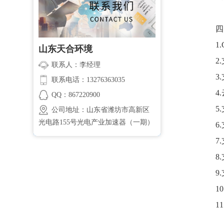
四
1
山东天合环境
2
联系人：李经理
3
联系电话：13276363035
4
QQ：867220900
5
公司地址：山东省潍坊市高新区
光电路155号光电产业加速器（一期）
6
7
8
9
1
1