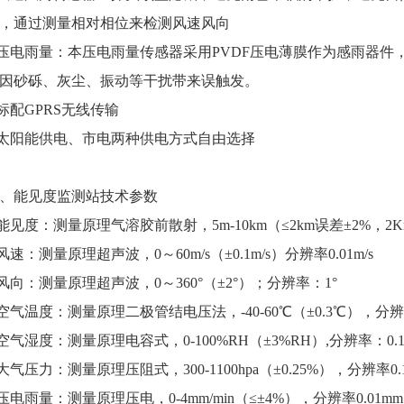
，通过测量相对相位来检测风速风向
.压电雨量：本压电雨量传感器采用PVDF压电薄膜作为感雨器件
因砂砾、灰尘、振动等干扰带来误触发。
.标配GPRS无线传输
.太阳能供电、市电两种供电方式自由选择
、能见度监测站技术参数
.能见度：测量原理气溶胶前散射，5m-10km（≤2km误差±2%，2K
.风速：测量原理超声波，0～60m/s（±0.1m/s）分辨率0.01m/s
.风向：测量原理超声波，0～360°（±2°）；分辨率：1°
.空气温度：测量原理二极管结电压法，-40-60℃（±0.3℃），分辨率
.空气湿度：测量原理电容式，0-100%RH（±3%RH）,分辨率：0.
.大气压力：测量原理压阻式，300-1100hpa（±0.25%），分辨率0.1
.压电雨量：测量原理压电，0-4mm/min（≤±4%），分辨率0.01mm