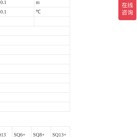
0.1
m
0.1
℃
Q13
SQ6+
SQ8+
SQ13+