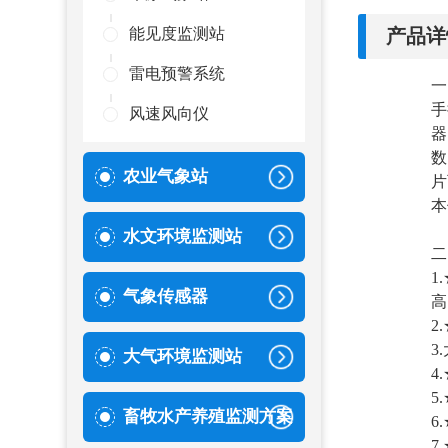
产品详
能见度监测站
雷电预警系统
一
手
风速风向仪
器
数
农业气象站
片
本
水文环境监测站
二
1
气象传感器
高
2
3
大气环境监测站
4
5
畜牧水产养殖监测方案
6
7