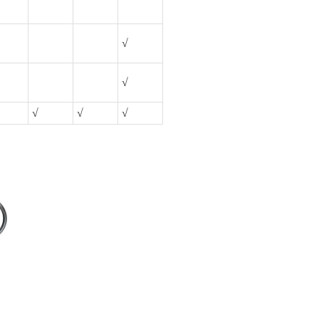
√
√
√
√
√