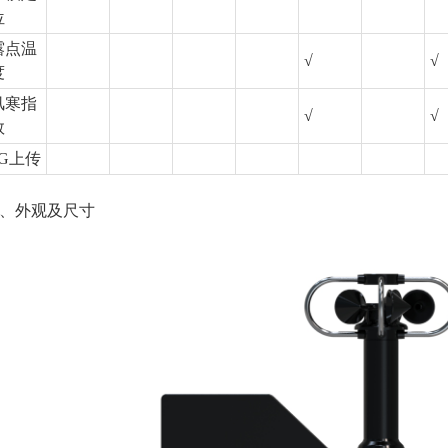
位
露点温
√
√
度
风寒指
√
√
数
4G上传
、外观及尺寸