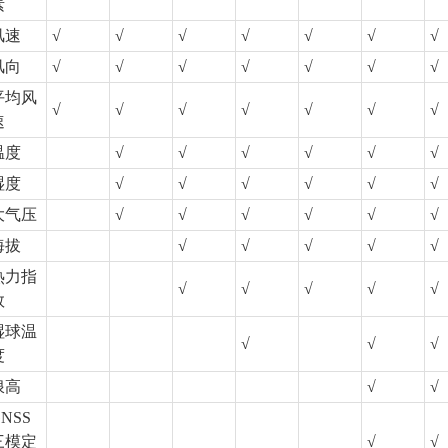
素
风速
√
√
√
√
√
√
√
风向
√
√
√
√
√
√
√
平均风
√
√
√
√
√
√
√
速
温度
√
√
√
√
√
√
湿度
√
√
√
√
√
√
大气压
√
√
√
√
√
√
海拔
√
√
√
√
√
热力指
√
√
√
√
√
数
湿球温
√
√
√
度
浪高
√
√
NSS
三模定
√
√