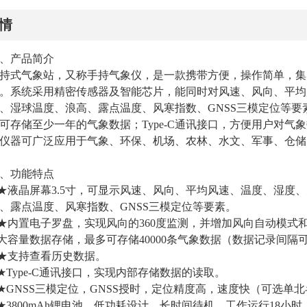
情
、产品简介
持式气象站，又称手持气象仪，是一款携带方便，操作简单，集
。系统采用精密传感器及智能芯片，能同时对风速、风向、平均
、湿球温度、浪高、露点温度、风寒指数、GNSS三模定位等要
可存储至少一年的气象数据；Type-C通讯接口，方便用户对气
仪器可广泛应用于气象、环保、机场、农林、水文、军事、仓储
、功能特点
.★液晶屏幕3.5寸，可显示风速、风向、平均风速、温度、湿
、露点温度、风寒指数、GNSS三模定位等要素。
.★内置电子罗盘，实现风向的360度监测，并增加风向自动模式
.大容量数据存储，最多可存储40000条气象数据（数据记录间隔可
.★支持查看历史数据。
.★Type-C通讯接口，实现内部存储数据的读取。
.★GNSS三模定位，GNSS授时，定位精度高，速度快（可选单
.★3800mAh锂电池，低功耗设计，长时间待机，工作运行18小时