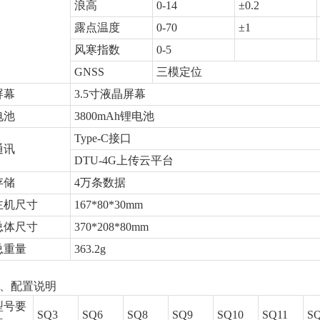
浪高
0-14
±0.2
露点温度
0-70
±1
风寒指数
0-5
GNSS
三模定位
屏幕
3.5寸液晶屏幕
电池
3800mAh锂电池
Type-C接口
通讯
DTU-4G上传云平台
存储
4万条数据
主机尺寸
167*80*30mm
总体尺寸
370*208*80mm
总重量
363.2g
、配置说明
型号要
SQ3
SQ6
SQ8
SQ9
SQ10
SQ11
S