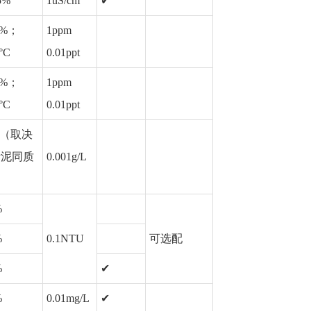
5%
1uS/cm
✔
5%；
1ppm
°C
0.01ppt
5%；
1ppm
°C
0.01ppt
%（取决
污泥同质
0.001g/L
）
%
%
0.1NTU
可选配
%
✔
%
0.01mg/L
✔