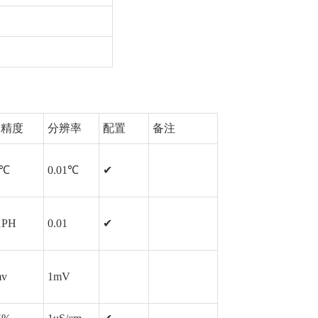
量精度
分辨率
配置
备注
3℃
0.01℃
✔
1PH
0.01
✔
mv
1mV