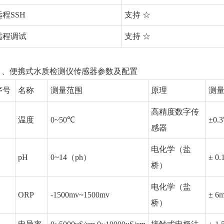
远程SSH
支持 ☆
远程调试
支持 ☆
 、便携式水质检测仪传感器参数及配置
序号
名称
测量范围
原理
测
高精度数字传
温度
0~50℃
±0.
感器
电化学（盐
pH
0~14（ph）
± 0.
桥）
电化学（盐
ORP
-1500mv~1500mv
± 6
桥）